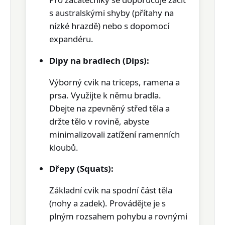
s australskými shyby (přítahy na
nízké hrazdě) nebo s dopomocí
expandéru.
Dipy na bradlech (Dips):
Výborný cvik na
triceps, ramena a
prsa
. Využijte k němu bradla.
Dbejte na zpevněný střed těla a
držte tělo v rovině, abyste
minimalizovali zatížení ramenních
kloubů.
Dřepy (Squats):
Základní cvik na
spodní část těla
(nohy a zadek)
. Provádějte je s
plným rozsahem pohybu a rovnými