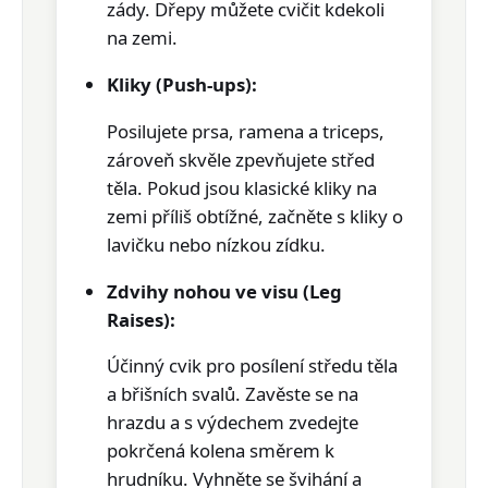
zády. Dřepy můžete cvičit kdekoli
na zemi.
Kliky (Push-ups):
Posilujete
prsa, ramena a triceps
,
zároveň skvěle zpevňujete střed
těla. Pokud jsou klasické kliky na
zemi příliš obtížné, začněte s kliky o
lavičku nebo nízkou zídku.
Zdvihy nohou ve visu (Leg
Raises):
Účinný cvik pro posílení
středu těla
a břišních svalů
. Zavěste se na
hrazdu a s výdechem zvedejte
pokrčená kolena směrem k
hrudníku. Vyhněte se švihání a