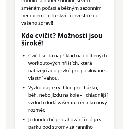
imunitu a budete odolnější vůči
změnám počasí a běžným sezónním
nemocem. Je to skvělá investice do
vašeho zdraví!
Kde cvičit? Možnosti jsou
široké!
Cvičit se dá například na oblíbených
workoutových hřištích
, která
nabízejí řadu prvků pro posilování s
vlastní vahou.
Vyzkoušejte rychlou
procházku,
běh, nebo jízdu na kole
– i chladnější
vzduch dodá vašemu tréninku nový
rozměr.
Jednoduché protahování či jóga v
parku pod stromy za ranního