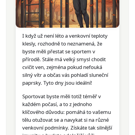
I když už
není léto
a venkovní teploty
klesly, rozhodně to neznamená, že
byste měli přestat se sportem v
přírodě. Stále má
velký smysl
chodit
cvičit ven, zejména pokud nefouká
silný vítr a občas vás pohladí sluneční
paprsky. Tyto dny jsou ideální!
Sportovat byste měli totiž
téměř v
každém počasí
, a to z jednoho
klíčového důvodu: pomáhá to vašemu
tělu
otužovat se
a navykat si na různé
venkovní podmínky. Získáte tak silnější