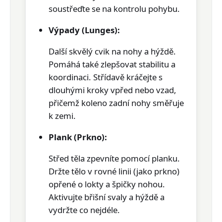
soustřeďte se na kontrolu pohybu.
Výpady (Lunges):
Další skvělý cvik na
nohy a hýždě
.
Pomáhá také zlepšovat stabilitu a
koordinaci. Střídavě kráčejte s
dlouhými kroky vpřed nebo vzad,
přičemž koleno zadní nohy směřuje
k zemi.
Plank (Prkno):
Střed těla zpevníte pomocí
planku
.
Držte tělo v rovné linii (jako prkno)
opřené o lokty a špičky nohou.
Aktivujte břišní svaly a hýždě a
vydržte co nejdéle.