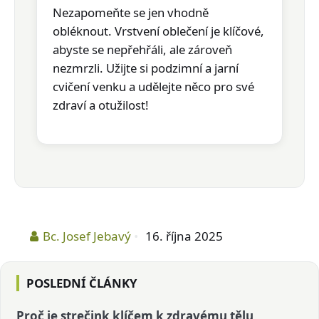
Nezapomeňte se jen
vhodně
obléknout
. Vrstvení oblečení je klíčové,
abyste se nepřehřáli, ale zároveň
nezmrzli. Užijte si podzimní a jarní
cvičení venku a udělejte něco pro své
zdraví a otužilost!
Bc. Josef Jebavý
16. října 2025
POSLEDNÍ ČLÁNKY
Proč je strečink klíčem k zdravému tělu