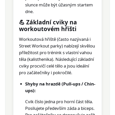
slunce může být úžasným startem
dne.
💪 Základní cviky na
workoutovém hřišti
Workoutová hřiště (často nazývaná i
Street Workout parky) nabízejí skvělou
příležitost pro trénink s
vlastní vahou
těla (kalisthenika)
. Následující základní
cviky procvičí celé tělo a jsou ideální
pro začátečníky i pokročilé.
Shyby na hrazdě (Pull-ups / Chin-
ups):
Cvik číslo jedna pro horní část těla.
Posilujete především
záda a biceps
.
Pro začátečníky se doporučuje začít