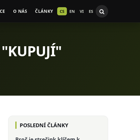
CE
O NÁS
ČLÁNKY
CS
EN
VI
ES
 "KUPUJÍ"
POSLEDNÍ ČLÁNKY
Proč je strečink klíčem k