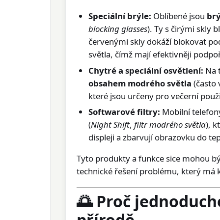
Speciální brýle:
Oblíbené jsou
brý
blocking glasses
). Ty s čirými skly 
červenými skly dokáží blokovat pod
světla, čímž mají efektivněji podpo
Chytré a speciální osvětlení:
Na t
obsahem modrého světla
(často 
které jsou určeny pro večerní použi
Softwarové filtry:
Mobilní telefon
(
Night Shift
,
filtr modrého světla
), 
displeji a zbarvují obrazovku do tep
Tyto produkty a funkce sice mohou bý
technické řešení problému, který má 
🌅 Proč jednoducho
přírodě