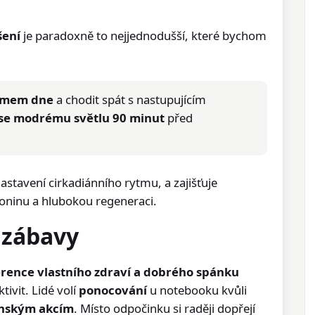
šení
je paradoxně to nejjednodušší, které bychom
ytmem dne
a chodit spát s nastupujícím
se modrému světlu 90 minut
před
astavení cirkadiánního rytmu, a zajišťuje
oninu a hlubokou regeneraci.
a zábavy
rence vlastního zdraví a dobrého spánku
ivit. Lidé volí
ponocování
u notebooku kvůli
nským akcím
. Místo odpočinku si raději dopřejí