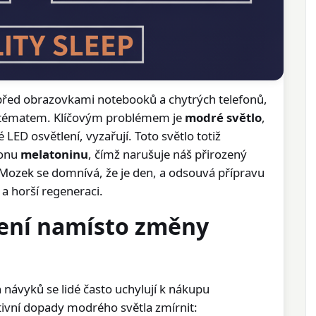
před obrazovkami notebooků a chytrých telefonů,
 tématem. Klíčovým problémem je
modré světlo
,
né LED osvětlení, vyzařují. Toto světlo totiž
monu
melatoninu
, čímž narušuje náš přirozený
 Mozek se domnívá, že je den, a odsouvá přípravu
a horší regeneraci.
šení namísto změny
ávyků se lidé často uchylují k nákupu
tivní dopady modrého světla zmírnit: