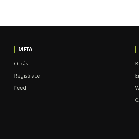
META
O nás
B
Registrace
E
Feed
W
C