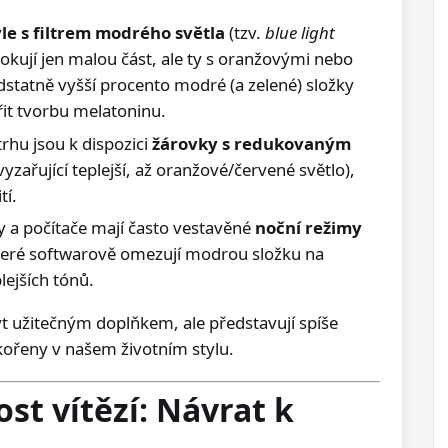
le s filtrem modrého světla
(tzv.
blue light
blokují jen malou část, ale ty s oranžovými nebo
statně vyšší procento modré (a zelené) složky
řit tvorbu melatoninu.
rhu jsou k dispozici
žárovky s redukovaným
vyzařující teplejší, až oranžové/červené světlo),
tí.
y a počítače mají často vestavěné
noční režimy
které softwarově omezují modrou složku na
lejších tónů.
t užitečným doplňkem, ale představují spíše
kořeny v našem životním stylu.
st vítězí: Návrat k