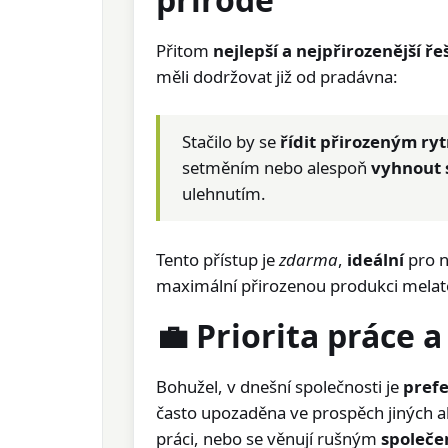
Přitom
nejlepší a nejpřirozenější ře
měli dodržovat již od pradávna:
Stačilo by se
řídit přirozeným r
setměním nebo alespoň
vyhnout 
ulehnutím.
Tento přístup je
zdarma
,
ideální
pro n
maximální přirozenou produkci melat
💼 Priorita práce 
Bohužel, v dnešní společnosti je
prefe
často upozaděna ve prospěch jiných akt
práci, nebo se věnují rušným
společe