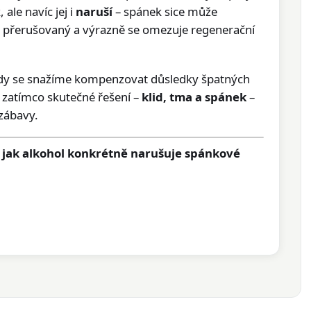
ale navíc jej i
naruší
– spánek sice může
ní, přerušovaný a výrazně se omezuje regenerační
 kdy se snažíme kompenzovat důsledky špatných
 zatímco skutečné řešení –
klid, tma a spánek
–
zábavy.
, jak alkohol konkrétně narušuje spánkové