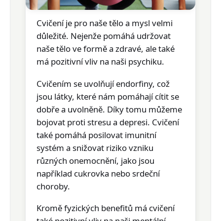
Cvičení je pro naše tělo a mysl velmi
důležité. Nejenže pomáhá udržovat
naše tělo ve formě a zdravé, ale také
má pozitivní vliv na naši psychiku.
Cvičením se uvolňují endorfiny, což
jsou látky, které nám pomáhají cítit se
dobře a uvolněně. Díky tomu můžeme
bojovat proti stresu a depresi. Cvičení
také pomáhá posilovat imunitní
systém a snižovat riziko vzniku
různých onemocnění, jako jsou
například cukrovka nebo srdeční
choroby.
Kromě fyzických benefitů má cvičení
také pozitivní vliv na naši mentální