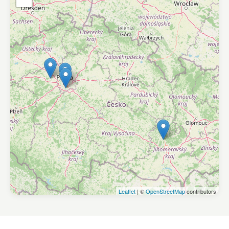
Leaflet
| ©
OpenStreetMap
contributors