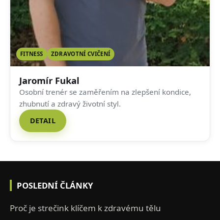
FITNESS
ZDRAVOTNÍ CVIČENÍ
Jaromír Fukal
Osobní trenér se zaměřením na zlepšení kondice,
zhubnutí a zdravý životní styl.
DETAIL
POSLEDNÍ ČLÁNKY
Proč je strečink klíčem k zdravému tělu