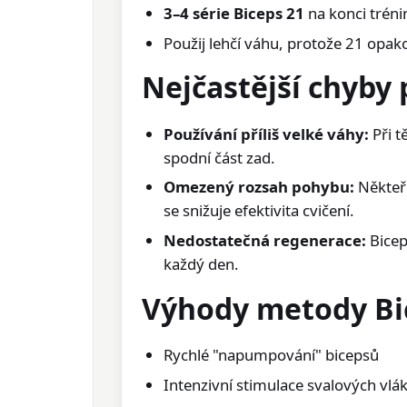
3–4 série Biceps 21
na konci tréni
Použij lehčí váhu, protože 21 opako
Nejčastější chyby 
Používání příliš velké váhy:
Při t
spodní část zad.
Omezený rozsah pohybu:
Někteří
se snižuje efektivita cvičení.
Nedostatečná regenerace:
Bicep
každý den.
Výhody metody Bi
Rychlé "napumpování" bicepsů
Intenzivní stimulace svalových vlá