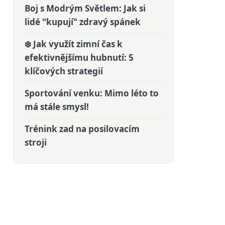
Boj s Modrým Světlem: Jak si
lidé "kupují" zdravý spánek
❄️ Jak využít zimní čas k
efektivnějšímu hubnutí: 5
klíčových strategií
Sportování venku: Mimo léto to
má stále smysl!
Trénink zad na posilovacím
stroji