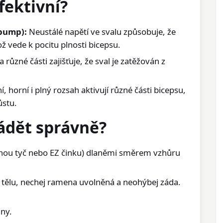
fektivní?
pump):
Neustálé napětí ve svalu způsobuje, že
ž vede k pocitu plnosti bicepsu.
různé části zajišťuje, že sval je zatěžován z
í, horní i plný rozsah aktivují různé části bicepsu,
ůstu.
vádět správně?
nou tyč nebo EZ činku) dlaněmi směrem vzhůru
k tělu, nechej ramena uvolněná a neohýbej záda.
iny.