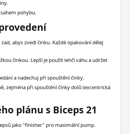
iny.
ozsahem pohybu.
 provedení
 zad, abys zvedl činku. Každé opakování dělej
ěžkou činkou. Lepší je použít lehčí váhu a udržet
edání a nadechuj při spouštění činky.
, zejména při spouštění činky dolů (excentrická
ho plánu s Biceps 21
cepsů jako "finisher" pro maximální pump.