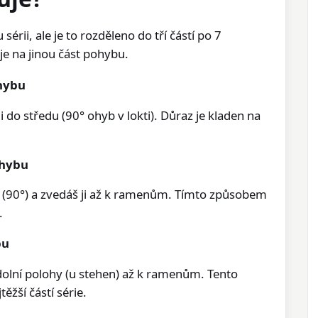
sérii, ale je to rozděleno do tří částí po 7
e na jinou část pohybu.
ohybu
i do středu (90° ohyb v lokti). Důraz je kladen na
ohybu
 (90°) a zvedáš ji až k ramenům. Tímto způsobem
.
bu
olní polohy (u stehen) až k ramenům. Tento
ěžší částí série.