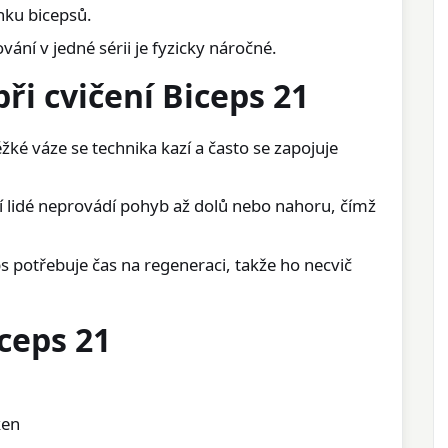
nku bicepsů.
vání v jedné sérii je fyzicky náročné.
při cvičení Biceps 21
ěžké váze se technika kazí a často se zapojuje
 lidé neprovádí pohyb až dolů nebo nahoru, čímž
s potřebuje čas na regeneraci, takže ho necvič
ceps 21
ken