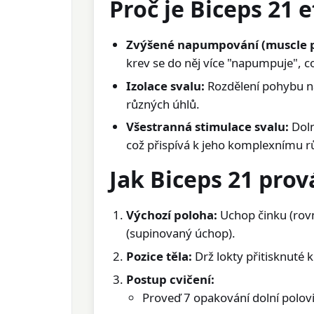
Proč je Biceps 21 e
Zvýšené napumpování (muscle 
krev se do něj více "napumpuje", co
Izolace svalu:
Rozdělení pohybu na 
různých úhlů.
Všestranná stimulace svalu:
Doln
což přispívá k jeho komplexnímu r
Jak Biceps 21 pro
Výchozí poloha:
Uchop činku (rov
(supinovaný úchop).
Pozice těla:
Drž lokty přitisknuté 
Postup cvičení:
Proveď 7 opakování dolní polov