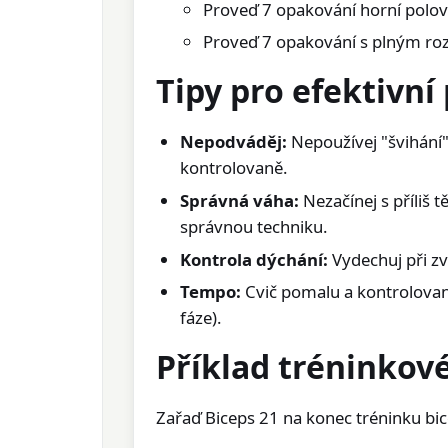
Proveď 7 opakování horní polov
Proveď 7 opakování s plným r
Tipy pro efektivní
Nepodváděj:
Nepoužívej "švihání"
kontrolovaně.
Správná váha:
Nezačínej s příliš t
správnou techniku.
Kontrola dýchání:
Vydechuj při zv
Tempo:
Cvič pomalu a kontrolovaně
fáze).
Příklad tréninkové
Zařaď Biceps 21 na konec tréninku bi