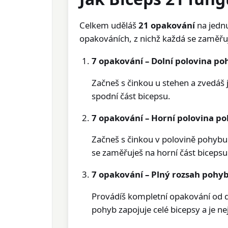
Celkem uděláš
21 opakování
na jednu 
opakováních, z nichž každá se zaměřuj
7 opakování – Dolní polovina p
Začneš s činkou u stehen a zvedáš j
spodní část bicepsu.
7 opakování – Horní polovina p
Začneš s činkou v polovině pohybu
se zaměřuješ na horní část bicepsu
7 opakování – Plný rozsah pohy
Provádíš kompletní opakování od d
pohyb zapojuje celé bicepsy a je nejt