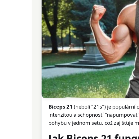
Biceps 21
(neboli "21s") je populární 
intenzitou a schopností "napumpovat" 
pohybu v jednom setu, což zajišťuje m
Jak Biceps 21 fung