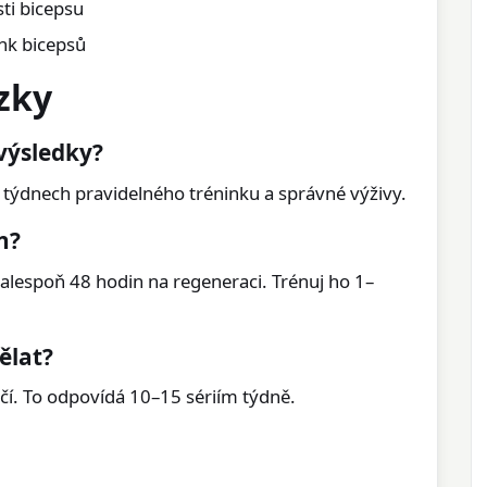
sti bicepsu
ink bicepsů
zky
 výsledky?
8 týdnech pravidelného tréninku a správné výživy.
n?
alespoň 48 hodin na regeneraci. Trénuj ho 1–
ělat?
čí. To odpovídá 10–15 sériím týdně.