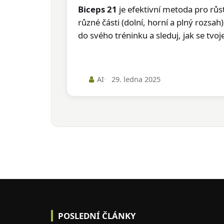
Biceps 21
je efektivní metoda pro růst
různé části (dolní, horní a plný rozsa
do svého tréninku a sleduj, jak se tvo
AI
29. ledna 2025
POSLEDNÍ ČLÁNKY