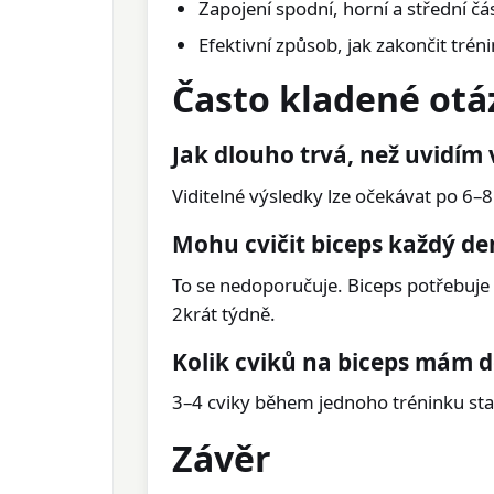
Zapojení spodní, horní a střední čá
Efektivní způsob, jak zakončit trén
Často kladené otá
Jak dlouho trvá, než uvidím
Viditelné výsledky lze očekávat po 6–
Mohu cvičit biceps každý de
To se nedoporučuje. Biceps potřebuje 
2krát týdně.
Kolik cviků na biceps mám d
3–4 cviky během jednoho tréninku sta
Závěr