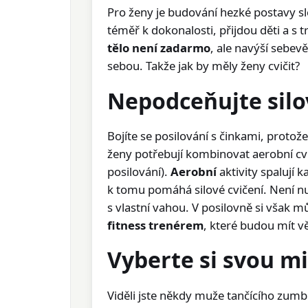
Pro ženy je budování hezké postavy slo
téměř k dokonalosti, přijdou děti a s
tělo není zadarmo
, ale navýší sebe
sebou. Takže jak by měly ženy cvičit?
Nepodceňujte silo
Bojíte se posilování s činkami, protož
ženy potřebují kombinovat aerobní cvi
posilování).
Aerobní
aktivity spalují k
k tomu pomáhá silové cvičení. Není nu
s vlastní vahou. V posilovně si však 
fitness trenérem
, které budou mít vě
Vyberte si svou m
Viděli jste někdy muže tančícího zumb