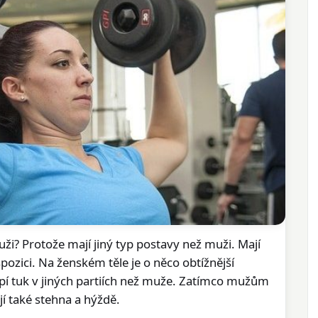
uži? Protože mají jiný typ postavy než muži. Mají
spozici. Na ženském těle je o něco obtížnější
pí tuk v jiných partiích než muže. Zatímco mužům
í také stehna a hýždě.