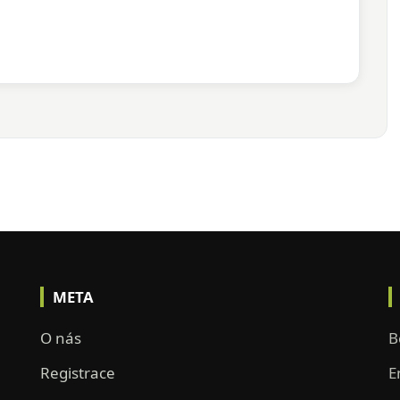
META
O nás
B
Registrace
E