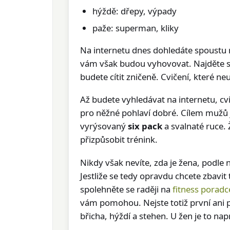
hýždě: dřepy, výpady
paže: superman, kliky
Na internetu dnes dohledáte spoustu r
vám však budou vyhovovat. Najděte si 
budete cítit zničeně. Cvičení, které n
Až budete vyhledávat na internetu, cvič
pro něžné pohlaví dobré. Cílem mužů 
vyrýsovaný
six pack
a svalnaté ruce.
přizpůsobit trénink.
Nikdy však nevíte, zda je žena, podle n
Jestliže se tedy opravdu chcete zbavi
spolehněte se raději na
fitness poradc
vám pomohou. Nejste totiž první ani po
břicha, hýždí a stehen. U žen je to na