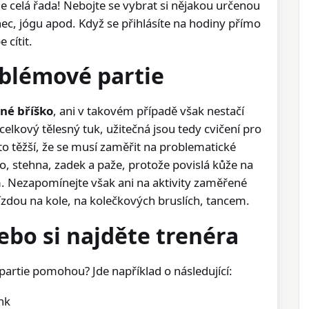
 je celá řada! Nebojte se vybrat si nějakou určenou
ec, jógu apod. Když se přihlásíte na hodiny přímo
 cítit.
blémové partie
né bříško
, ani v takovém případě však nestačí
 celkový tělesný tuk, užitečná jsou tedy cvičení pro
to těžší, že se musí zaměřit na problematické
o, stehna, zadek a paže, protože povislá kůže na
 Nezapomínejte však ani na aktivity zaměřené
jízdou na kole, na kolečkových bruslích, tancem.
ebo si najděte trenéra
artie pomohou? Jde například o následující:
nk