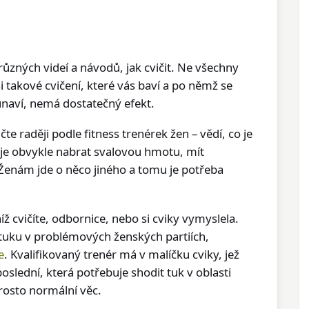
ůzných videí a návodů, jak cvičit. Ne všechny
takové cvičení, které vás baví a po němž se
eunaví, nemá dostatečný efekt.
te raději podle fitness trenérek žen – vědí, co je
je obvykle nabrat svalovou hmotu, mít
 Ženám jde o něco jiného a tomu je potřeba
íž cvičíte, odbornice, nebo si cviky vymyslela.
t tuku v problémových ženských partiích,
e
. Kvalifikovaný trenér má v malíčku cviky, jež
slední, která potřebuje shodit tuk v oblasti
prosto normální věc.