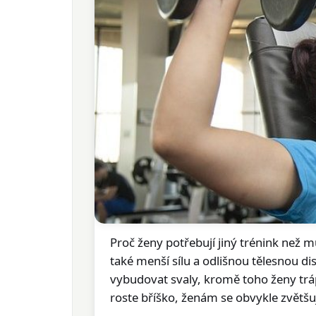
Proč ženy potřebují jiný trénink než m
také menší sílu a odlišnou tělesnou di
vybudovat svaly, kromě toho ženy trá
roste bříško, ženám se obvykle zvětšuj