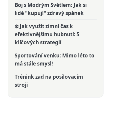
Boj s Modrým Světlem: Jak si
lidé "kupují" zdravý spánek
❄️ Jak využít zimní čas k
efektivnějšímu hubnutí: 5
klíčových strategií
Sportování venku: Mimo léto to
má stále smysl!
Trénink zad na posilovacím
stroji