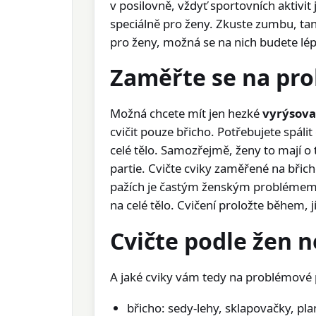
v posilovně, vždyť sportovních aktivit
speciálně pro ženy. Zkuste zumbu, tan
pro ženy, možná se na nich budete lépe
Zaměřte se na pro
Možná chcete mít jen hezké
vyrýsova
cvičit pouze břicho. Potřebujete spálit
celé tělo. Samozřejmě, ženy to mají o 
partie. Cvičte cviky zaměřené na břich
pažích je častým ženským problémem.
na celé tělo. Cvičení proložte během, 
Cvičte podle žen n
A jaké cviky vám tedy na problémové p
břicho: sedy-lehy, sklapovačky, pla