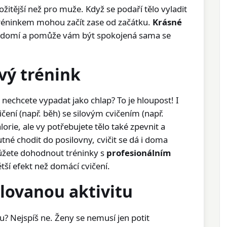
žitější než pro muže. Když se podaří tělo vyladit
 tréninkem mohou začít zase od začátku.
Krásné
vědomí a pomůže vám být spokojená sama se
vý trénink
e nechcete vypadat jako chlap? To je hloupost! I
čení (např. běh) se silovým cvičením (např.
alorie, ale vy potřebujete tělo také zpevnit a
tné chodit do posilovny, cvičit se dá i doma
můžete dohodnout tréninky s
profesionálním
tší efekt než domácí cvičení.
ilovanou aktivitu
u? Nejspíš ne. Ženy se nemusí jen potit